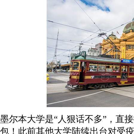
墨尔本大学是“人狠话不多”，直接抛出了7500澳币的返澳大礼包！此
伴们一直心慌慌，毕竟墨大一向高冷。墨大教务长Mark Considin
大也在努力确保被疫情影响的学生能够按时完成学业。
那么这高达7500澳元的超大礼包到底涵盖了哪些费用呢？包括住宿费、
为变通学习方式而产生的技术升级，以及其他相关费用支出。实际每名学
不同。
除此以外，墨大还会为新生提供入学指导和过渡期的学术支持，有专门的
的学生也会有就业辅导课程。
阿德莱德大学：学费直接减免20%