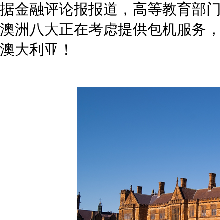
网站栏目
海外投资
购房移民
侨外咨询服务热线：
侨外服务
400-700-9222
热门活动
成功案例
合作联系邮箱：
关于我们
cooperation@qwimm.com
联系我们
京公境准字[2008]0008号京公安备1101050