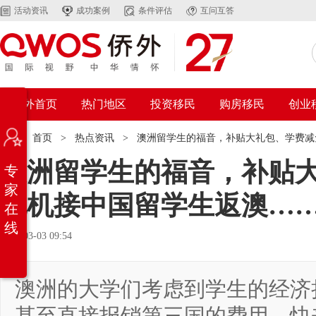
活动资讯
成功案例
条件评估
互问互答
在
侨外首页
热门地区
投资移民
购房移民
创业
线
咨
询
位置：
首页
>
热点资讯
>
澳洲留学生的福音，补贴大礼包、学费减
免
澳洲留学生的福音，补贴大礼包、学费减
专
费
自
家
评
2020-03-03 09:54
在
服
线
务
中
澳洲的大学们考虑到学生的经济损失，纷纷出台了补贴计划，甚至直
心
微
信
从肺炎疫情的爆发开始，澳洲的旅行禁令已经持续了近一个月了，而这一
客
通过泰国或者马来西亚等国家准备辗转回澳了。不得不说，为了上学，澳
服