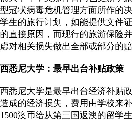
【深圳 7.31】2026大国移民路径私
【深圳 7.24】赴“美
时间：2026-07-31
时间：2026-07-24
地点：线下
地点：线下
预约
预约
热门地区
美国
加拿大
澳大利亚
新西兰
英国
马耳他
匈牙利
西班牙
葡萄牙
中国
土耳其
爱尔兰
新加坡
圣基茨和尼维斯
塞浦
巴拿马
韩国
泰国