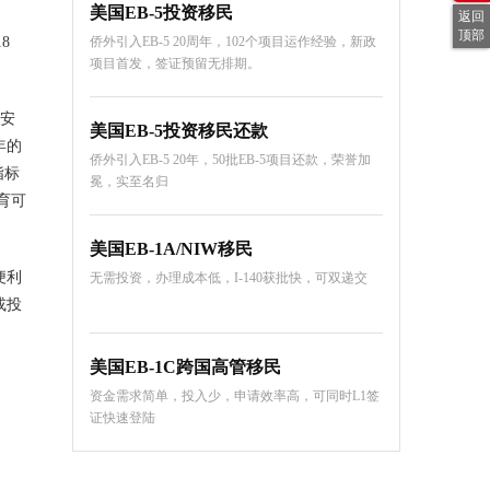
美国EB-5投资移民
返回
顶部
8
侨外引入EB-5 20周年，102个项目运作经验，新政
项目首发，签证预留无排期。
身安
美国EB-5投资移民还款
年的
侨外引入EB-5 20年，50批EB-5项目还款，荣誉加
指标
冕，实至名归
育可
美国EB-1A/NIW移民
便利
无需投资，办理成本低，I-140获批快，可双递交
或投
美国EB-1C跨国高管移民
资金需求简单，投入少，申请效率高，可同时L1签
证快速登陆