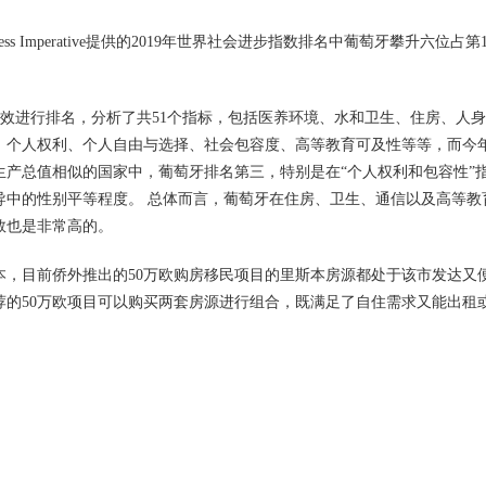
ogress Imperative提供的2019年世界社会进步指数排名中葡萄牙攀升六位占第1
社会绩效进行排名，分析了共51个指标，包括医养环境、水和卫生、住房、人
、个人权利、个人自由与选择、社会包容度、高等教育可及性等等，而今
国内生产总值相似的国家中，葡萄牙排名第三，特别是在“个人权利和包容性”
导中的性别平等程度。 总体而言，葡萄牙在住房、卫生、通信以及高等教
数也是非常高的。
本，目前侨外推出的50万欧购房移民项目的里斯本房源都处于该市发达又
的50万欧项目可以购买两套房源进行组合，既满足了自住需求又能出租