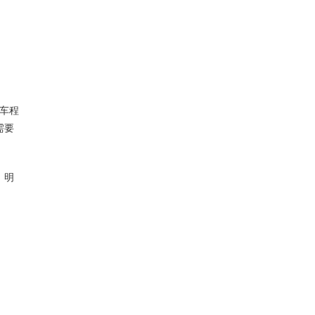
车程
需要
，明