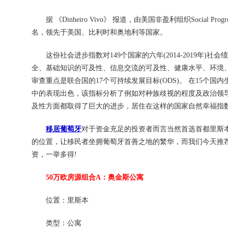
据 《Dinheiro Vivo》 报道，由美国非盈利组织Social Pr
名，领先于美国、比利时和奥地利等国家。
这份社会进步指数对149个国家的六年(2014-2019年)
全、基础知识的可及性、信息交流的可及性、健康水平、环境
审查重点是联合国的17个可持续发展目标(ODS)。 在15个
中的表现出色，该指标分析了例如对种族歧视的程度及政治领
及性方面都取得了巨大的进步，居住在这样的国家自然幸福指
移居葡萄牙
对于资金充足的投资者而言当然首选首都里斯
的位置，让移民者坐拥葡萄牙首善之地的繁华，而我们今天推荐
资，一举多得!
50万欧房源组合A：奥金斯公寓
位置：里斯本
类型：公寓