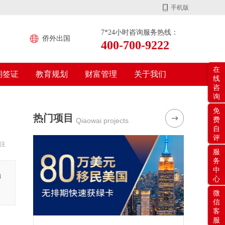
手机版
7*24小时咨询服务热线：
侨外出国
400-700-9222
在
期签证
教育规划
财富管理
关于我们
线
咨
询
免
热门项目
费
Qiaowai projects
自
评
注
服
务
中
8
心
微
信
客
服