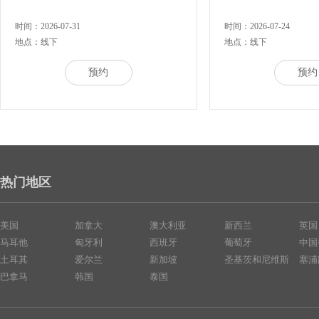
时间：2026-07-31
时间：2026-07-24
地点：线下
地点：线下
预约
预约
热门地区
美国
加拿大
澳大利亚
新西兰
英国
马耳他
匈牙利
西班牙
葡萄牙
中国
土耳其
爱尔兰
新加坡
圣基茨和尼维斯
塞浦
巴拿马
韩国
泰国