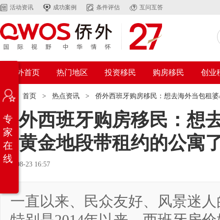
活动资讯
成功案例
条件评估
互问互答
侨外首页
热门地区
投资移民
购房移民
创业
位置：
首页
>
热点资讯
>
侨外西班牙购房移民：想去海外当包租婆/
侨外西班牙购房移民：想去
专
家
里黄金地段带租约的公寓了
在
线
2019-08-23 16:57
一直以来、民众友好、风景迷人