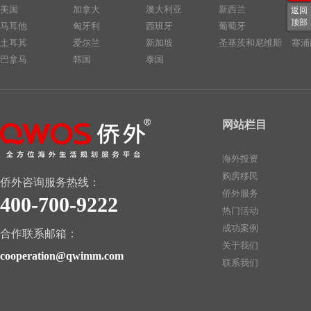
美国
加拿大
澳大利亚
新西兰
英国
返回
顶部
马耳他
匈牙利
西班牙
葡萄牙
中国
土耳其
爱尔兰
新加坡
圣基茨和尼维斯
塞浦
巴拿马
韩国
泰国
网站栏目
海外投资
购房移民
侨外咨询服务热线：
侨外服务
400-700-9222
热门活动
成功案例
合作联系邮箱：
关于我们
cooperation@qwimm.com
联系我们