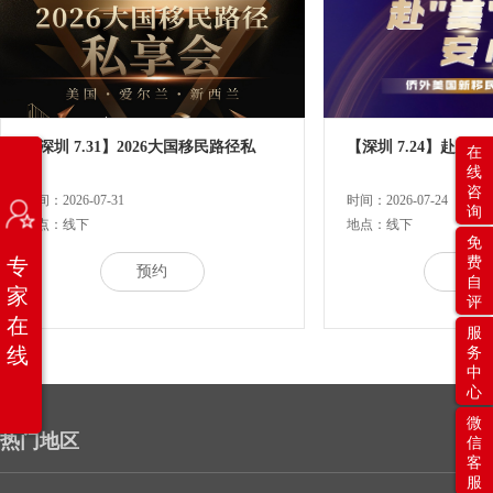
【深圳 7.31】2026大国移民路径私
【深圳 7.24】赴“美
在
线
咨
时间：2026-07-31
时间：2026-07-24
询
地点：线下
地点：线下
免
专
费
预约
预约
自
家
评
在
服
线
务
中
心
微
热门地区
信
客
服