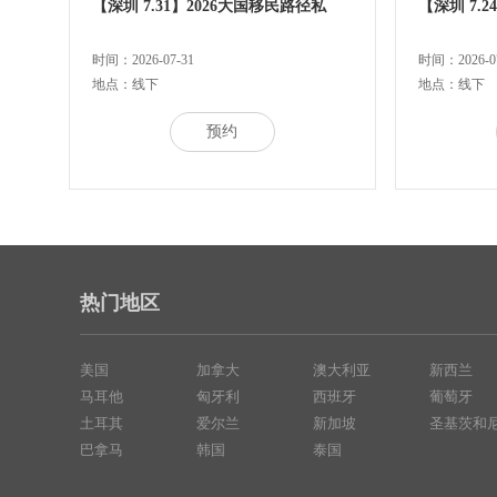
【深圳 7.31】2026大国移民路径私
【深圳 7.
时间：2026-07-31
时间：2026-07
地点：线下
地点：线下
预约
热门地区
美国
加拿大
澳大利亚
新西兰
马耳他
匈牙利
西班牙
葡萄牙
土耳其
爱尔兰
新加坡
圣基茨和
巴拿马
韩国
泰国