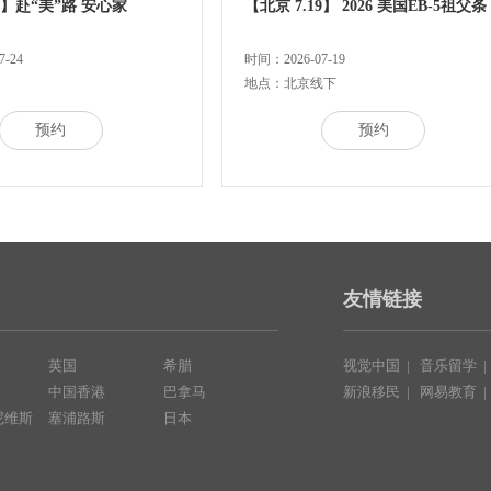
24】赴“美”路 安心家
【北京 7.19】 2026 美国EB-5祖父条
-24
时间：2026-07-19
地点：北京线下
预约
预约
友情链接
英国
希腊
视觉中国
|
音乐留学
中国香港
巴拿马
新浪移民
|
网易教育
尼维斯
塞浦路斯
日本