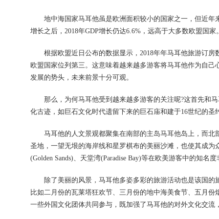
地中海国家马耳他虽是欧洲面积较小的国家之一，但近年来他的
增长之后，2018年GDP增长仍达6.6%，远高于大多数欧盟
根据欧盟近日公布的数据显示，2018年年马耳他旅游订房数量(touri
欧盟国家位列第三。这意味着越来越多游客将马耳他作为自己
发展的势头，未来前景十分可观。
那么，为何马耳他受到越来越多游客的关注呢?这首先和马
化古迹，如巨石文化时代遗留下来的巨石庙和建于16世纪的圣
马耳他的人文景观都聚集在南部的主岛马耳他岛上，而北部
圣地，一望无垠的海岸线和星罗棋布的美丽沙滩，也使其成为众多外国
(Golden Sands)、天堂湾(Paradise Bay)等在欧美游客中的知
除了美丽的风景，马耳他多姿多彩的旅游活动也是该国的旅
比如二月份的瓦莱塔狂欢节、三月份的地中海美食节、五月份
一些外国文化团体共同参与，既加强了马耳他的对外文化交流