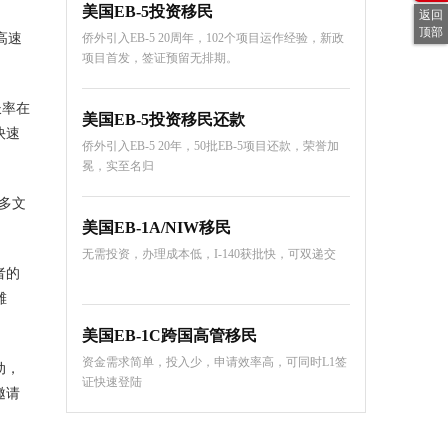
美国EB-5投资移民
返回
顶部
高速
侨外引入EB-5 20周年，102个项目运作经验，新政
项目首发，签证预留无排期。
长率在
美国EB-5投资移民还款
快速
侨外引入EB-5 20年，50批EB-5项目还款，荣誉加
冕，实至名归
多文
美国EB-1A/NIW移民
。
无需投资，办理成本低，I-140获批快，可双递交
者的
滩
美国EB-1C跨国高管移民
资金需求简单，投入少，申请效率高，可同时L1签
动，
证快速登陆
邀请