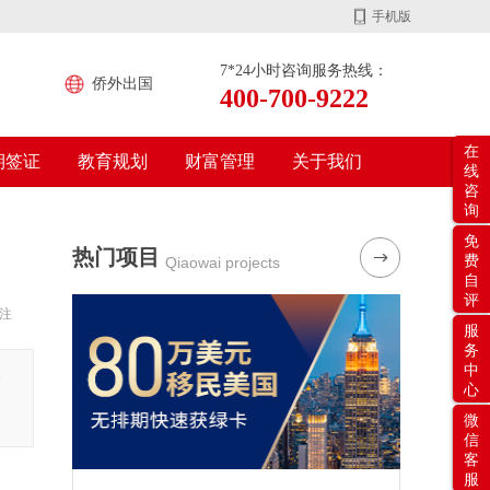
手机版
7*24小时咨询服务热线：
侨外出国
400-700-9222
在
期签证
教育规划
财富管理
关于我们
线
咨
询
免
热门项目
费
Qiaowai projects
自
评
注
服
务
中
高
心
微
信
客
服