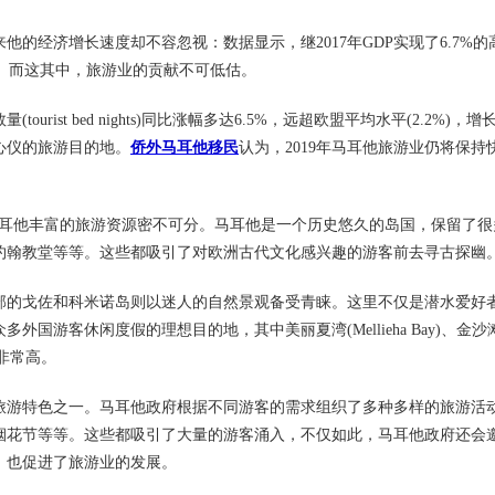
经济增长速度却不容忽视：数据显示，继2017年GDP实现了6.7%的
国家。而这其中，旅游业的贡献不可低估。
st bed nights)同比涨幅多达6.5%，远超欧盟平均水平(2.2%)，增
心仪的旅游目的地。
侨外马耳他移民
认为，2019年马耳他旅游业仍将保持
耳他丰富的旅游资源密不可分。马耳他是一个历史悠久的岛国，保留了很
约翰教堂等等。这些都吸引了对欧洲古代文化感兴趣的游客前去寻古探幽
的戈佐和科米诺岛则以迷人的自然景观备受青睐。这里不仅是潜水爱好
游客休闲度假的理想目的地，其中美丽夏湾(Mellieha Bay)、金沙
名度非常高。
游特色之一。马耳他政府根据不同游客的需求组织了多种多样的旅游活
烟花节等等。这些都吸引了大量的游客涌入，不仅如此，马耳他政府还会
，也促进了旅游业的发展。