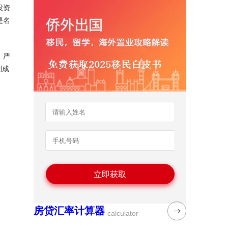
投资
是名
。
、严
到成
房贷汇率计算器
calculator