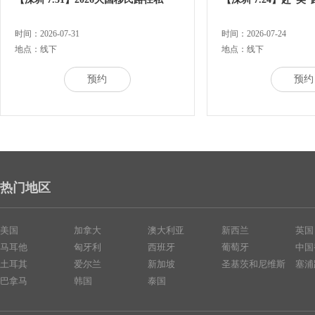
时间：2026-07-31
时间：2026-07-24
地点：线下
地点：线下
预约
预约
热门地区
美国
加拿大
澳大利亚
新西兰
英国
马耳他
匈牙利
西班牙
葡萄牙
中国
土耳其
爱尔兰
新加坡
圣基茨和尼维斯
塞浦
巴拿马
韩国
泰国