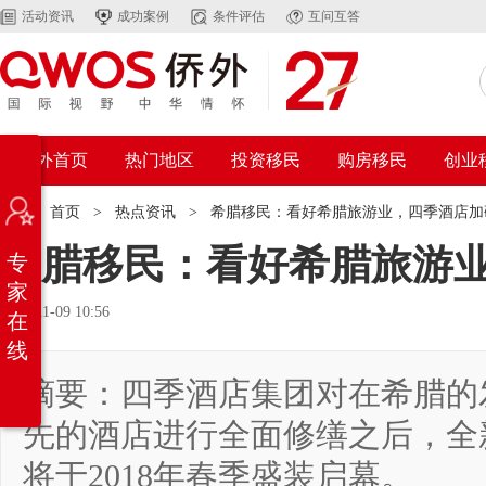
活动资讯
成功案例
条件评估
互问互答
侨外首页
热门地区
投资移民
购房移民
创业
位置：
首页
>
热点资讯
>
希腊移民：看好希腊旅游业，四季酒店加
希腊移民：看好希腊旅游
专
家
2017-11-09 10:56
在
线
摘要：四季酒店集团对在希腊的
先的酒店进行全面修缮之后，全
将于2018年春季盛装启幕。