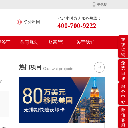
手机版
7*24小时咨询服务热线：
侨外出国
400-700-9222
在
期签证
教育规划
财富管理
关于我们
线
咨
询
免
热门项目
费
Qiaowai projects
自
评
注
服
务
中
心
微
信
客
服