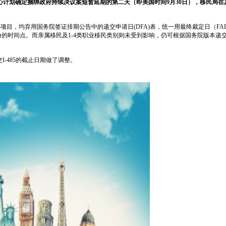
域中心计划确定捆绑政府持续决议案短暂延期的第二天（即美国时间9月30日），移民局在
中心项目，均弃用国务院签证排期公告中的递交申请日(DFA)表，统一用最终裁定日（FA
调整身份的时间点。而亲属移民及1-4类职业移民类别则未受到影响，仍可根据国务院版本递
I-485的截止日期做了调整。