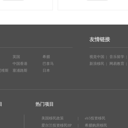
友情链接
英国
希腊
视觉中国
|
音乐留学
中国香港
巴拿马
新浪移民
|
网易教育
尼维斯
塞浦路斯
日本
目
热门项目
美国移民政策
eb5投资移民
|
爱尔兰投资移民IIP
希腊购房移民
|