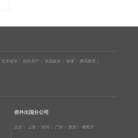
|
艺术留学
|
国外房产
|
美国旅游
|
智课
|
腾讯教育
|
|
侨外出国分公司
北京
|
上海
|
深圳
|
广州
|
陕西
|
葡萄牙