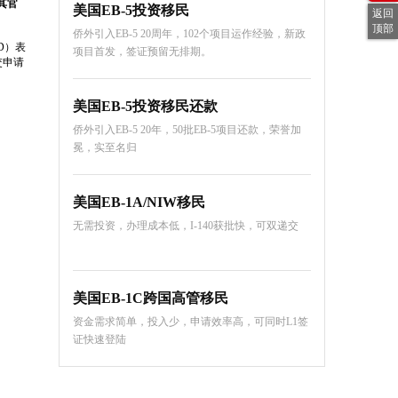
其官
美国EB-5投资移民
返回
顶部
侨外引入EB-5 20周年，102个项目运作经验，新政
D）表
项目首发，签证预留无排期。
交申请
美国EB-5投资移民还款
侨外引入EB-5 20年，50批EB-5项目还款，荣誉加
冕，实至名归
美国EB-1A/NIW移民
无需投资，办理成本低，I-140获批快，可双递交
美国EB-1C跨国高管移民
资金需求简单，投入少，申请效率高，可同时L1签
证快速登陆