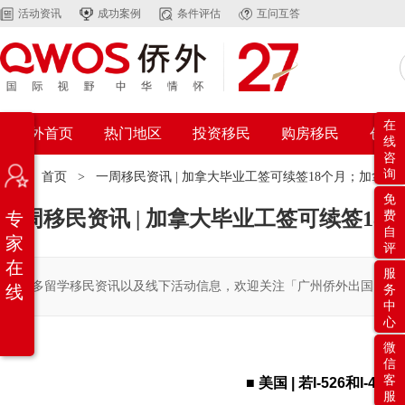
活动资讯
成功案例
条件评估
互问互答
在
侨外首页
热门地区
投资移民
购房移民
创业
线
咨
询
位置：
首页
>
一周移民资讯 | 加拿大毕业工签可续签18个月；加拿大E
免
一周移民资讯 | 加拿大毕业工签可续签18个
专
费
自
家
评
在
服
更多留学移民资讯以及线下活动信息，欢迎关注「广州侨外出国」公
线
务
中
心
微
信
客
■ 美国 | 若I-526和I
服