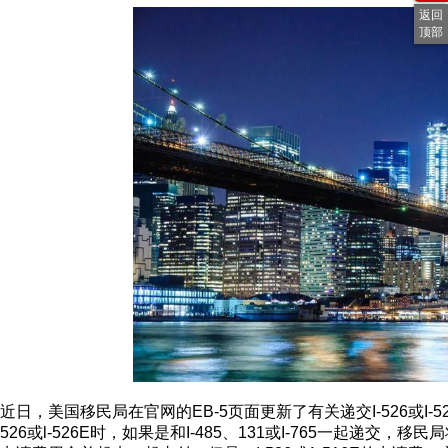
返回
顶部
近日，美国移民局在官网的EB-5页面更新了有关递交I-526或I-5
526或l-526E时，如果是和I-485、131或I-765一起递交，移民