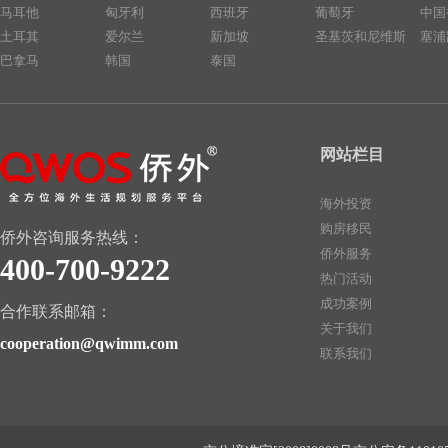
马耳他
匈牙利
西班牙
葡萄牙
中国
土耳其
爱尔兰
新加坡
圣基茨和尼维斯
塞浦
巴拿马
韩国
泰国
网站栏目
海外投资
购房移民
侨外咨询服务热线：
侨外服务
400-700-9222
热门活动
成功案例
合作联系邮箱：
关于我们
cooperation@qwimm.com
联系我们