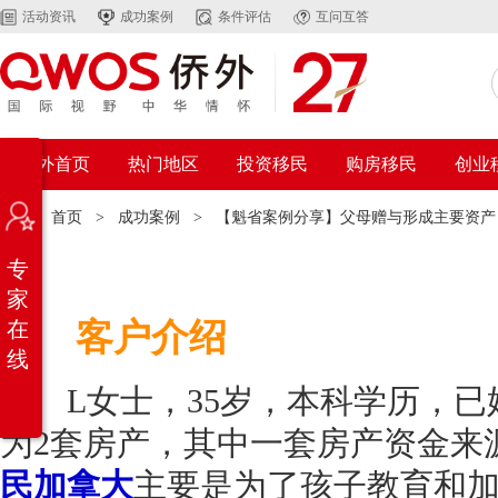
活动资讯
成功案例
条件评估
互问互答
侨外首页
热门地区
投资移民
购房移民
创业
位置：
首页
>
成功案例
>
【魁省案例分享】父母赠与形成主要资产
专
家
客户介绍
在
线
L女士，35岁，本科学历，已
为2套房产，其中一套房产资金来
民加拿大
主要是为了孩子教育和