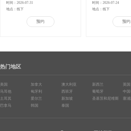
时间：2026-07-31
时间：2026-07-24
地点：线下
地点：线下
预约
预约
热门地区
美国
加拿大
澳大利亚
新西兰
英国
马耳他
匈牙利
西班牙
葡萄牙
中国
土耳其
爱尔兰
新加坡
圣基茨和尼维斯
塞浦
巴拿马
韩国
泰国