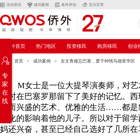
活动资讯
成功案例
条件评估
互问互答
侨外首页
热门地区
投资移民
购房移民
创业
位置：
首页
>
成功案例
>
女文青难忘巴塞，爱子钟情马德里学区
专
家
M女士是一位大提琴演奏师，对艺术
在
轻时在巴塞罗那留下了美好的记忆。西
线
典而兴盛的艺术、优雅的生活……都是
默化的影响着他的儿子。所以对于留学
妈还兴奋，甚至已经自己选好了几所在