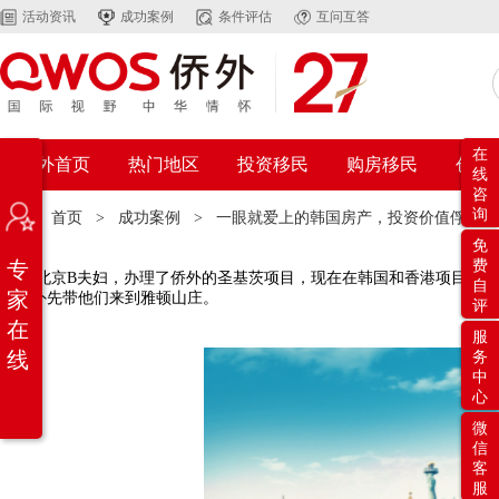
活动资讯
成功案例
条件评估
互问互答
在
侨外首页
热门地区
投资移民
购房移民
创业
线
咨
询
位置：
首页
>
成功案例
>
一眼就爱上的韩国房产，投资价值俘获人
免
专
费
北京B夫妇，办理了侨外的圣基茨项目，现在在韩国和香港项目中要
自
家
求侨外先带他们来到雅顿山庄。
评
在
服
线
务
中
心
微
信
客
服