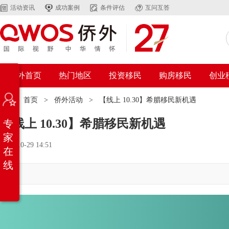
活动资讯
成功案例
条件评估
互问互答
侨外首页
热门地区
投资移民
购房移民
创业
位置：
首页
>
侨外活动
>
【线上 10.30】希腊移民新机遇
【线上 10.30】希腊移民新机遇
专
家
2024-10-29 14:51
在
线