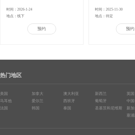
时间：2026-1-24
时间：2025-11-30
地点：线下
地点：待定
预约
预约
热门地区
美国
加拿大
澳大利亚
新西兰
英国
马耳他
爱尔兰
西班牙
葡萄牙
中国
法国
韩国
泰国
圣基茨和尼维斯
新加
塞浦