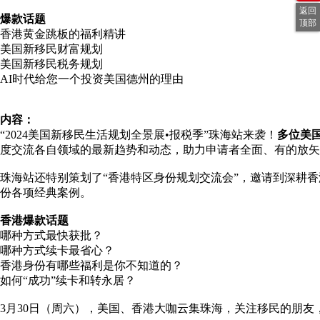
返回
爆款话题
顶部
香港黄金跳板的福利精讲
美国新移民财富规划
美国新移民税务规划
AI时代给您一个投资美国德州的理由
内容：
“2024美国新移民生活规划全景展•报税季”珠海站来袭！
多位美
度交流各自领域的最新趋势和动态，助力申请者全面、有的放矢
珠海站还特别策划了“香港特区身份规划交流会”，邀请到深耕香
份各项经典案例。
香港爆款话题
哪种方式最快获批？
哪种方式续卡最省心？
香港身份有哪些福利是你不知道的？
如何“成功”续卡和转永居？
3月30日（周六），美国、香港大咖云集珠海，关注移民的朋