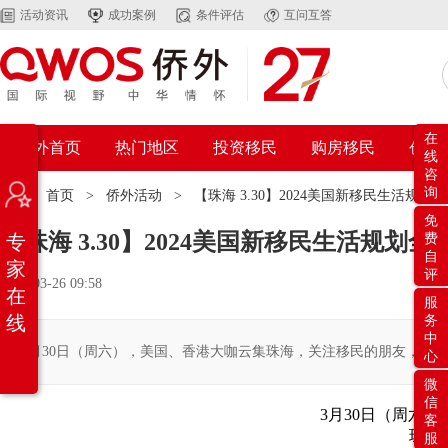
活动资讯
成功案例
条件评估
互问互答
在
侨外首页
热门地区
投资移民
购房移民
创业
线
咨
询
位置：
首页
>
侨外活动
>
【珠海 3.30】2024美国新移民生活
免
【珠海 3.30】2024美国新移民生活规
专
费
自
家
评
2024-03-26 09:58
在
服
线
务
中
3月30日（周六），美国、香港大咖云集珠海，关注移民的朋友，可
心
微
信
3月30日（周六）14
客
珠海
服