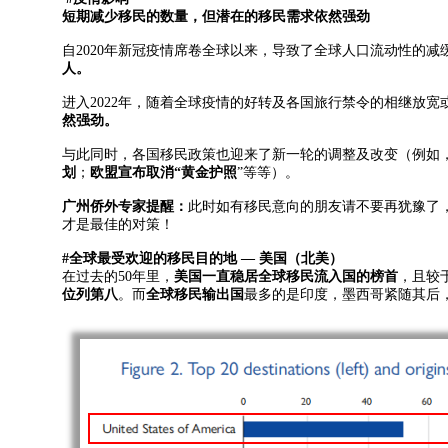
短期减少移民的数量，但潜在的移民需求依然强劲
自2020年新冠疫情席卷全球以来，导致了全球人口流动性的
人
。
进入2022年，随着全球疫情的好转及各国旅行禁令的相继放
然强劲。
与此同时，各国移民政策也迎来了新一轮的调整及改变（例如
划
；
欧盟宣布取消“黄金护照
”等等）。
广州侨外专家提醒：
此时如有移民意向的朋友请不要再犹豫了
才是最佳的对策！
#全球最受欢迎的移民目的地 — 美国（北美）
在过去的50年里，
美国一直稳居全球移民流入国的榜首
，且较
位列第八
。而
全球移民输出国
最多的是印度，墨西哥紧随其后