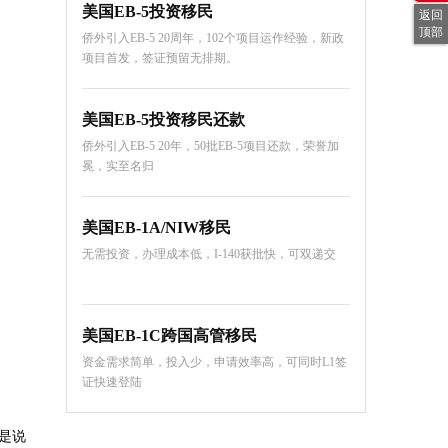
美国EB-5投资移民
返回
顶部
侨外引入EB-5 20周年，102个项目运作经验，新政
项目首发，签证预留无排期。
美国EB-5投资移民还款
侨外引入EB-5 20年，50批EB-5项目还款，荣誉加
冕，实至名归
美国EB-1A/NIW移民
无需投资，办理成本低，I-140获批快，可双递交
美国EB-1C跨国高管移民
资金需求简单，投入少，申请效率高，可同时L1签
证快速登陆
即是说