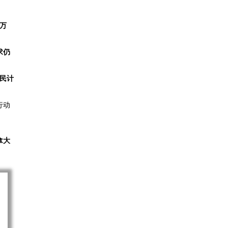
0万
求仍
移民计
行动
拿大