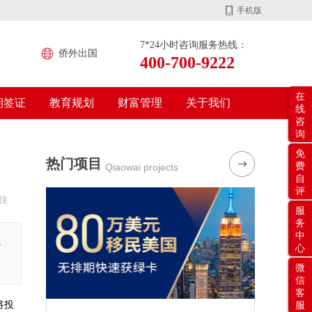
手机版
7*24小时咨询服务热线：
侨外出国
400-700-9222
在
期签证
教育规划
财富管理
关于我们
线
咨
询
免
热门项目
费
Qiaowai projects
自
评
注
服
务
中
公
心
微
信
客
将投
服