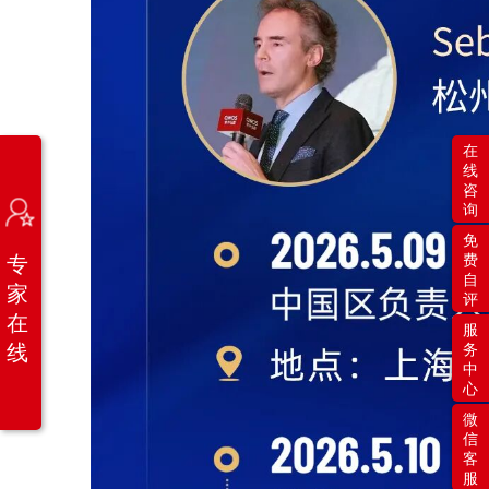
在
线
咨
询
免
专
费
自
家
评
在
服
线
务
中
心
微
信
客
服