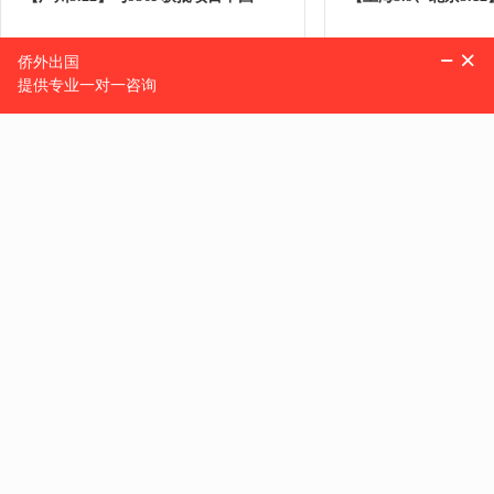
时间：2026-05-22
时间：2026-05-12
地点：广州市
地点：线下
预约
预约
热门地区
美国
加拿大
澳大利亚
新西兰
英国
马耳他
爱尔兰
西班牙
葡萄牙
中国
法国
韩国
泰国
圣基茨和尼维斯
新加
塞浦