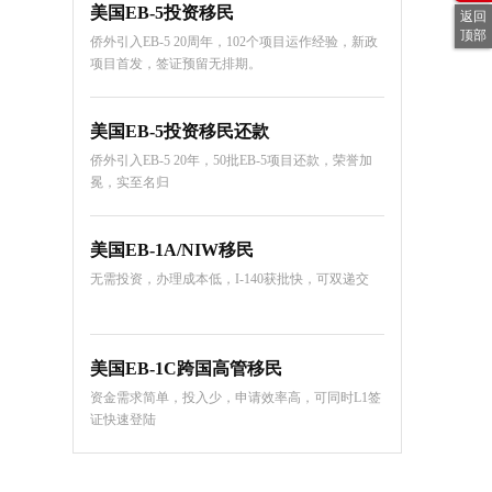
美国EB-5投资移民
返回
顶部
侨外引入EB-5 20周年，102个项目运作经验，新政
项目首发，签证预留无排期。
美国EB-5投资移民还款
侨外引入EB-5 20年，50批EB-5项目还款，荣誉加
冕，实至名归
美国EB-1A/NIW移民
无需投资，办理成本低，I-140获批快，可双递交
美国EB-1C跨国高管移民
资金需求简单，投入少，申请效率高，可同时L1签
证快速登陆