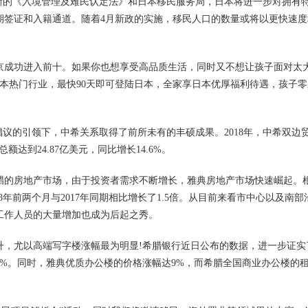
新的《入境管理及难民认定法》和日本移民服务局，日本将进一步对拥有
期签证和入籍通道。随着4月新政的实施，移民人口的数量或将以更快速度
京成功进入前十。如果你也想享受高品质生活，同时又不想让孩子面对太
日本热门行业，最快90天即可登陆日本，全家享日本优厚福利待遇，孩子
的引领下，中希关系取得了前所未有的丰硕成果。2018年，中希双边
额达到24.87亿美元，同比增长14.6%。
的房地产市场，由于投资者需求不断增长，雅典房地产市场快速崛起。
18年前两个月与2017年同期相比增长了1.5倍。从目前来看市中心以及南部
工作人员的大量增加也成为后起之秀。
，尤以高端写字楼涨幅最为明显!希腊银行近日公布的数据，进一步证实
长了7%。同时，雅典优质办公楼的价格涨幅达9%，而希腊全国商业办公楼的