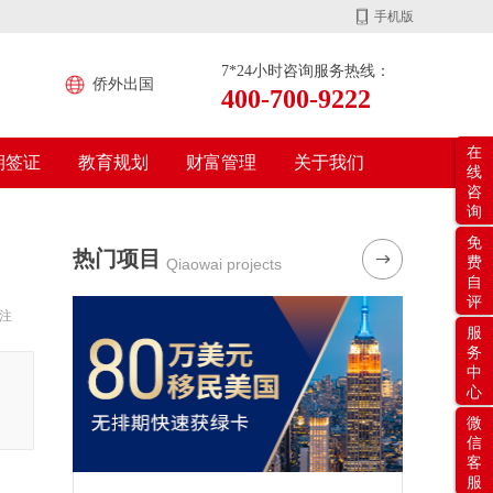
手机版
7*24小时咨询服务热线：
侨外出国
400-700-9222
在
期签证
教育规划
财富管理
关于我们
线
咨
询
免
热门项目
费
Qiaowai projects
自
评
注
服
务
中
的
心
微
信
客
服