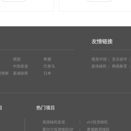
友情链接
英国
希腊
视觉中国
|
音乐留学
中国香港
巴拿马
新浪移民
|
网易教育
尼维斯
塞浦路斯
日本
目
热门项目
美国移民政策
eb5投资移民
|
爱尔兰投资移民IIP
希腊购房移民
|