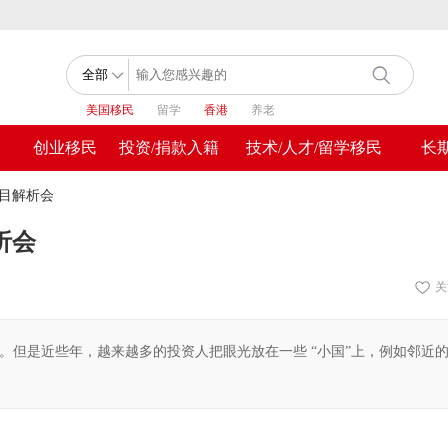
美国移民
留学
香港
养老
创业移民
投资/捐款入籍
技术/人才/留学移民
长
项目解析会
析会
关
。但是近些年，越来越多的投资人把眼光放在一些 “小国”上，例如邻近