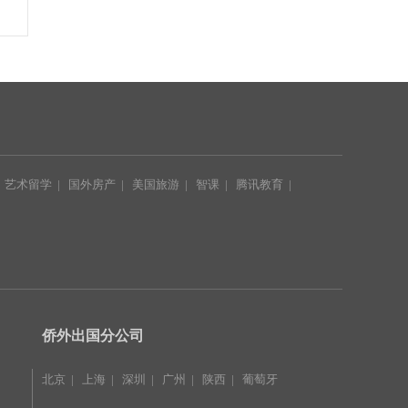
|
艺术留学
|
国外房产
|
美国旅游
|
智课
|
腾讯教育
|
|
侨外出国分公司
北京
|
上海
|
深圳
|
广州
|
陕西
|
葡萄牙