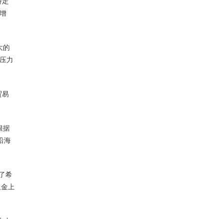
特定
增
大的
零压力
贸易
根据
沿海
了希
租金上