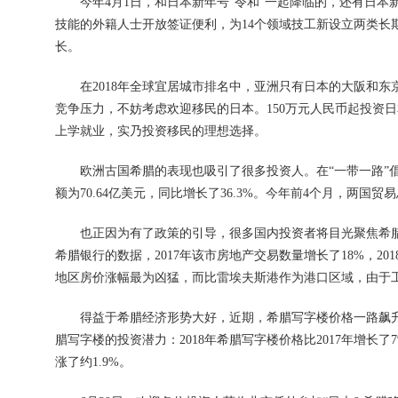
今年4月1日，和日本新年号“令和”一起降临的，还有日本
技能的外籍人士开放签证便利，为14个领域技工新设立两类长
长。
在2018年全球宜居城市排名中，亚洲只有日本的大阪和东
竞争压力，不妨考虑欢迎移民的日本。150万元人民币起投资
上学就业，实乃投资移民的理想选择。
欧洲古国希腊的表现也吸引了很多投资人。在“一带一路”倡议
额为70.64亿美元，同比增长了36.3%。今年前4个月，两国贸易总
也正因为有了政策的引导，很多国内投资者将目光聚焦希腊
希腊银行的数据，2017年该市房地产交易数量增长了18%，20
地区房价涨幅最为凶猛，而比雷埃夫斯港作为港口区域，由于
得益于希腊经济形势大好，近期，希腊写字楼价格一路飙升
腊写字楼的投资潜力：2018年希腊写字楼价格比2017年增
涨了约1.9%。