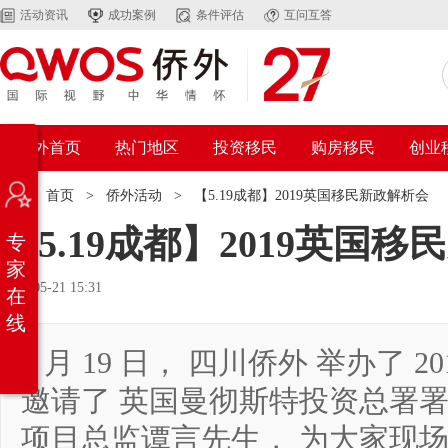
活动资讯
成功案例
条件评估
互问互答
侨外首页
热门地区
投资移民
购房移民
创业
位置：
首页
>
侨外活动
>
【5.19成都】2019英国移民新政解析会
【5.19成都】2019英国
专
家
2019-05-21 15:31
在
线
5 月 19 日， 四川侨外 举办了
邀请了 英国曼彻斯特投资总署署长 
项目总监谭言先生， 为大家现