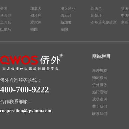
美国
加拿大
澳大利亚
新西兰
英国
马耳他
匈牙利
西班牙
葡萄牙
中国
土耳其
爱尔兰
新加坡
圣基茨和尼维斯
塞浦
巴拿马
韩国
泰国
网站栏目
海外投资
购房移民
侨外咨询服务热线：
侨外服务
400-700-9222
热门活动
成功案例
合作联系邮箱：
关于我们
cooperation@qwimm.com
联系我们