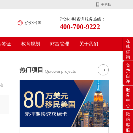
手机版
7*24小时咨询服务热线：
侨外出国
400-700-9222
在
期签证
教育规划
财富管理
关于我们
线
咨
询
免
热门项目
费
Qiaowai projects
自
评
注
服
务
中
心
微
信
客
服