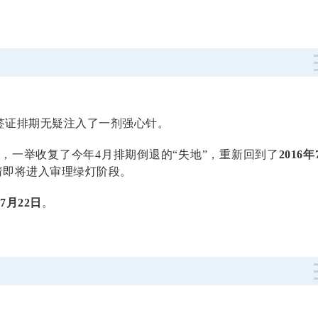
的签证排期无疑注入了一剂强心针。
天
，一举收复了今年4月排期倒退的“失地”，重新回到了
2016年
请即将进入审理绿灯阶段。
年7月22日
。