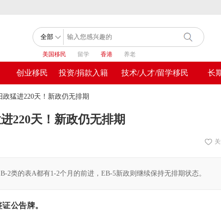
美国移民
留学
香港
养老
创业移民
投资/捐款入籍
技术/人才/留学移民
长
民旧政猛进220天！新政仍无排期
猛进220天！新政仍无排期
关
、EB-2类的表A都有1-2个月的前进，EB-5新政则继续保持无排期状态。
的签证公告牌。