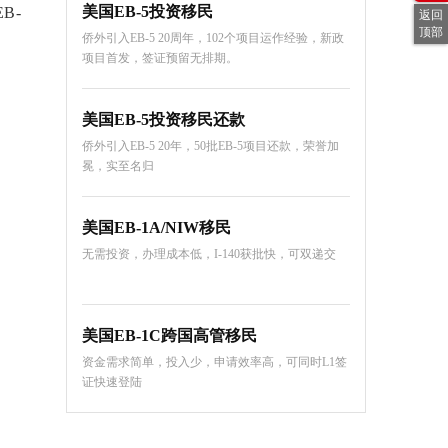
美国EB-5投资移民
B-
返回
顶部
侨外引入EB-5 20周年，102个项目运作经验，新政
项目首发，签证预留无排期。
美国EB-5投资移民还款
侨外引入EB-5 20年，50批EB-5项目还款，荣誉加
冕，实至名归
美国EB-1A/NIW移民
无需投资，办理成本低，I-140获批快，可双递交
美国EB-1C跨国高管移民
资金需求简单，投入少，申请效率高，可同时L1签
证快速登陆