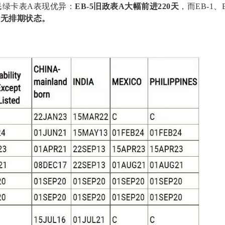
民绿卡表A表现优异：
EB-5
旧政表A大幅前进220天
，而EB-1、E
持无排期状态。