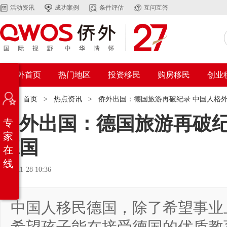
活动资讯
成功案例
条件评估
互问互答
侨外首页
热门地区
投资移民
购房移民
创业
位置：
首页
>
热点资讯
>
侨外出国：德国旅游再破纪录 中国人格
侨外出国：德国旅游再破纪
专
家
德国
在
线
2017-11-28 10:36
中国人移民德国，除了希望事业