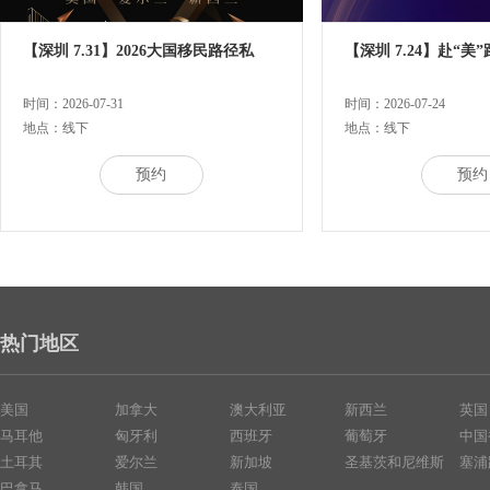
【深圳 7.31】2026大国移民路径私
【深圳 7.24】赴“美
时间：2026-07-31
时间：2026-07-24
地点：线下
地点：线下
预约
预约
热门地区
美国
加拿大
澳大利亚
新西兰
英国
马耳他
匈牙利
西班牙
葡萄牙
中国
土耳其
爱尔兰
新加坡
圣基茨和尼维斯
塞浦
巴拿马
韩国
泰国