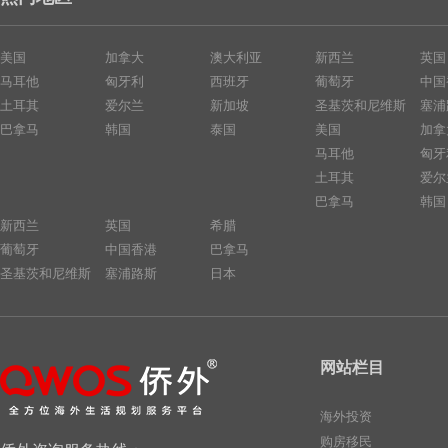
美国
加拿大
澳大利亚
新西兰
英国
马耳他
匈牙利
西班牙
葡萄牙
中国
土耳其
爱尔兰
新加坡
圣基茨和尼维斯
塞浦
巴拿马
韩国
泰国
美国
加拿
马耳他
匈牙
土耳其
爱尔
巴拿马
韩国
新西兰
英国
希腊
葡萄牙
中国香港
巴拿马
圣基茨和尼维斯
塞浦路斯
日本
网站栏目
海外投资
购房移民