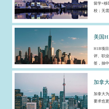
留学+
校；无
美国H
H1B项
评、职业
签，抽
加拿
加拿大
要求也