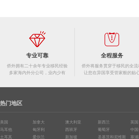
专业可靠
全程服务
侨外拥有二十余年专业移民经验
侨外将服务贯穿于移民的全流
多家海内外分公司，业内少有
让您在异国享受管家般的贴
热门地区
美国
加拿大
澳大利亚
新西兰
英国
马耳他
匈牙利
西班牙
葡萄牙
中国
土耳其
爱尔兰
新加坡
圣基茨和尼维斯
塞浦