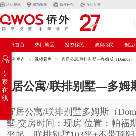
活动资讯
成功案例
条件评估
互问互答
侨外首页
热门地区
投资移民
购房移民
创业
置：
海外房产
>
视频看房
>
宜居公寓/联排别墅—多姆斯（Domus）
专
家
宜居公寓/联排别墅—多姆斯
在
线
宜居公寓/联排别墅多姆斯（Dom
墅 交房时间：现房 位置：帕福斯地
平起，联排别墅103平+不带顶阳