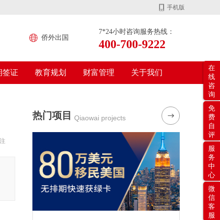
手机版
7*24小时咨询服务热线：
侨外出国
400-700-9222
在
期签证
教育规划
财富管理
关于我们
线
咨
询
免
热门项目
费
Qiaowai projects
自
评
注
服
务
中
心
微
信
客
服