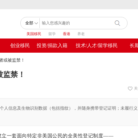
美国移民
留学
香港
养老
创业移民
投资/捐款入籍
技术/人才/留学移民
长
违者或被监禁！
被监禁！
关
个人信息及生物识别数据（包括指纹），并随身携带登记证明；未履行义
建立一套面向特定非美国公民的全美性登记制度——