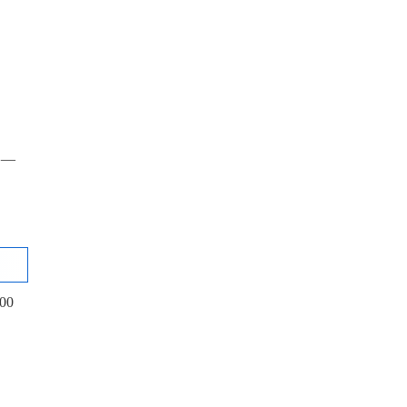
——
00