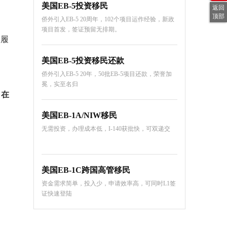
美国EB-5投资移民
返回
顶部
侨外引入EB-5 20周年，102个项目运作经验，新政
项目首发，签证预留无排期。
未履
美国EB-5投资移民还款
侨外引入EB-5 20年，50批EB-5项目还款，荣誉加
冕，实至名归
、在
美国EB-1A/NIW移民
无需投资，办理成本低，I-140获批快，可双递交
美国EB-1C跨国高管移民
资金需求简单，投入少，申请效率高，可同时L1签
证快速登陆