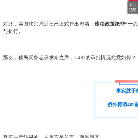
返回
顶部
对此，美国移民局近日已正式作出澄清：
该项政策绝非“一刀
与执行。
那么，移民局备忘录发布之后，
I-485
的审批情况究竟如何？
事实胜于
侨外再添485
真正决定结果的，从来不是传言，而是事实。