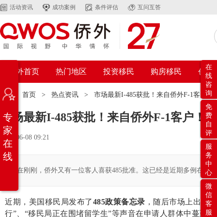
活动资讯
成功案例
条件评估
互问互答
在
侨外首页
热门地区
投资移民
购房移民
创业
线
咨
询
位置：
首页
>
热点资讯
>
市场最新I-485获批！来自侨外F-1客户！
免
市场最新I-485获批！来自侨外F-1客户！
专
费
自
家
评
2026-06-08 09:21
在
服
线
务
中
就在刚刚，侨外又有一位客人喜获485批准。这已经是近期多例在所谓
心
微
信
近期，美国移民局发布了
485政策备忘录
，随后市场上出现大量
客
服
行”、“移民局正在围堵留学生”等声音在申请人群体中蔓延