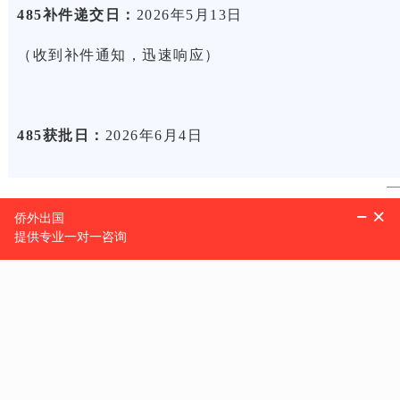
485补件递交日：
2026年5月13日
（收到补件通知，迅速响应）
485获批日：
2026年6月4日
从递交485到今天获批，Z先生的身份焦虑已经彻底解除。这
移民局备忘录≠禁止F-1转身份
很多申请人担心F-1签证持有人无法在身份有效期内递交I-4