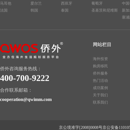
马耳他
爱尔兰
西班牙
葡萄牙
中国
法国
韩国
泰国
圣基茨和尼维斯
新加
塞浦
网站栏目
海外投资
购房移民
侨外咨询服务热线：
侨外服务
400-700-9222
热门活动
成功案例
合作联系邮箱：
关于我们
cooperation@qwimm.com
联系我们
京公境准字[2008]0008号京公安备1101050