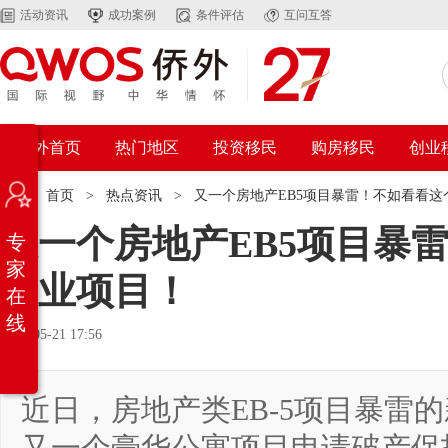
活动资讯
成功案例
条件评估
互问互答
侨外首页
热门地区
投资移民
购房移民
创业
位置：
首页
>
热点资讯
>
又一个房地产EB5项目暴雷！不如看看
又一个房地产EB5项目暴
专
家
造业项目！
在
线
2026-05-21 17:56
近日，房地产类EB-5项目暴雷