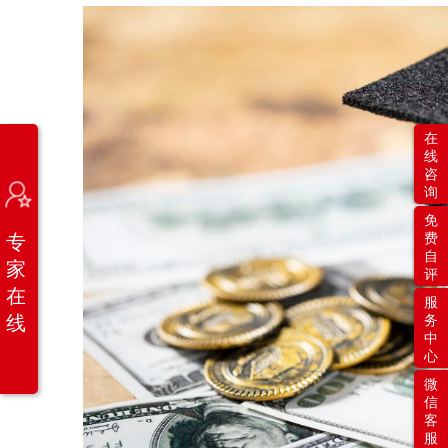
在
线
咨
询
免
专
费
自
家
评
在
服
线
务
中
心
微
信
客
服