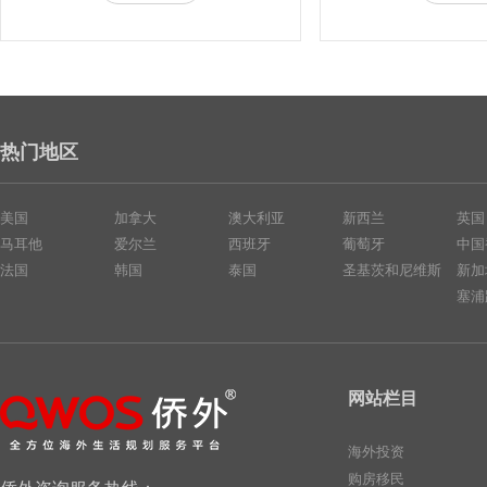
热门地区
美国
加拿大
澳大利亚
新西兰
英国
马耳他
爱尔兰
西班牙
葡萄牙
中国
法国
韩国
泰国
圣基茨和尼维斯
新加
塞浦
网站栏目
海外投资
购房移民