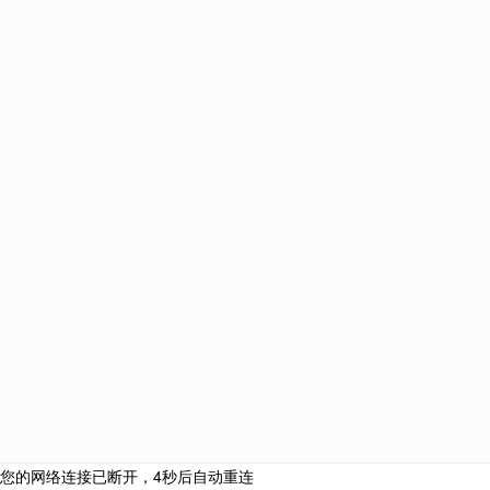
美国
加拿大
澳大利亚
新西兰
英国
马耳他
爱尔兰
西班牙
葡萄牙
中国
法国
韩国
泰国
圣基茨和尼维斯
新加
塞浦
网站栏目
海外投资
购房移民
侨外咨询服务热线：
侨外服务
400-700-9222
热门活动
成功案例
合作联系邮箱：
关于我们
cooperation@qwimm.com
联系我们