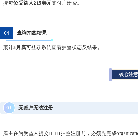
按
每位受益人215美元
支付注册费。
查询抽签结果
0
4
预计
3月底
可登录系统查看抽签状态及结果。
核心注
无账户无法注册
0
1
雇主在为受益人提交H-1B抽签注册前，必须先完成organizati