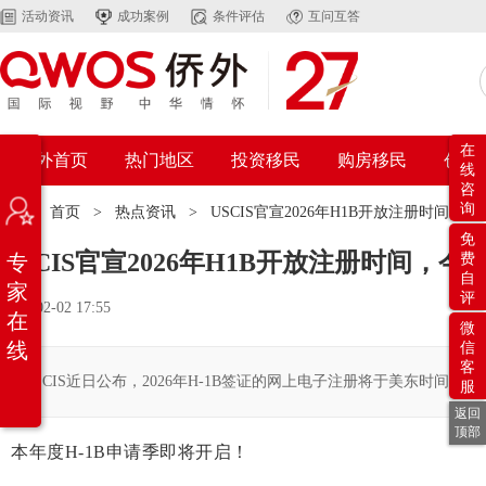
活动资讯
成功案例
条件评估
互问互答
在
侨外首页
热门地区
投资移民
购房移民
创业
线
咨
询
位置：
首页
>
热点资讯
>
USCIS官宣2026年H1B开放注册时间，
免
USCIS官宣2026年H1B开放注册时间，
专
费
自
家
评
2026-02-02 17:55
在
微
线
信
客
USCIS近日公布，2026年H-1B签证的网上电子注册将于美东时间3
服
返回
顶部
本年度H-1B申请季即将开启！