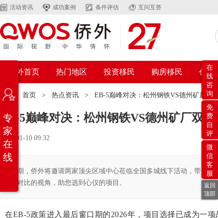
活动资讯
成功案例
条件评估
互问互答
在
侨外首页
热门地区
投资移民
购房移民
创业
线
咨
询
位置：
首页
>
热点资讯
>
EB-5巅峰对决：松州钢铁VS德州矿厂
免
EB-5巅峰对决：松州钢铁VS德州矿厂双
专
费
自
家
评
2026-01-10 09:32
在
微
线
信
客
近期，侨外将邀请两家顶尖区域中心莅临全国多城线下活动，带来“海霸
服
度对比的视角，助您选到心仪的项目。
返回
顶部
在
EB-5
政策进入最后窗口期的2026年，项目选择已成为一项