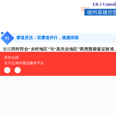
EB-5 Unit
德州基建控股
赛道灵活：双赛道并行，规避排期
0
1
项目
同时符合“乡村地区”与“高失业地区”两类预留签证标准
情况，选择最快、最稳的通道，拥有“双重保险”式的灵活身
进度确定：已实质开工，投产即收益
0
2
矿厂项目
已实现实质开工
，设备与团队全面进场。其核心产
现金回流，
预计整体回报可达投资额三倍以上
，财务安全性