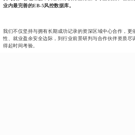
业内最完善的EB-5风控数据库。
我们不仅坚持与拥有长期成功记录的资深区域中心合作，更
性、就业盈余安全边际，到行业前景研判与合作伙伴资质尽
得起时间考验。
侨外严选：双赛道
近期，侨外出国为EB-5投资人严格甄选了一个“乡村、高失
让您在排期临近的关键时刻，总能选择更优路径。
风控体系全面覆盖