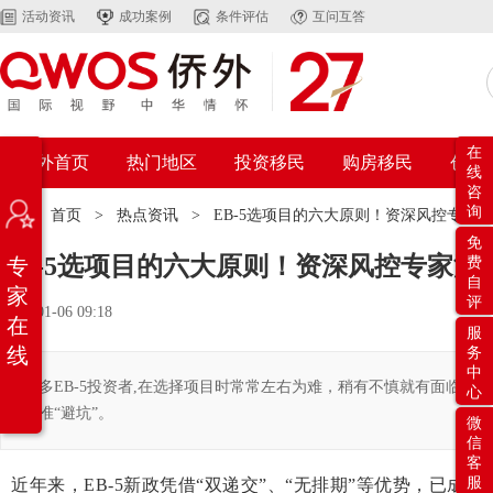
活动资讯
成功案例
条件评估
互问互答
在
侨外首页
热门地区
投资移民
购房移民
创业
线
咨
询
位置：
首页
>
热点资讯
>
EB-5选项目的六大原则！资深风控专家
免
EB-5选项目的六大原则！资深风控专家深
专
费
自
家
评
2026-01-06 09:18
在
服
线
务
中
很多EB-5投资者,在选择项目时常常左右为难，稍有不慎就有面临
心
精准“避坑”。
微
信
客
服
近年来，
EB-5
新政凭借“双递交”、“无排期”等优势，已成为