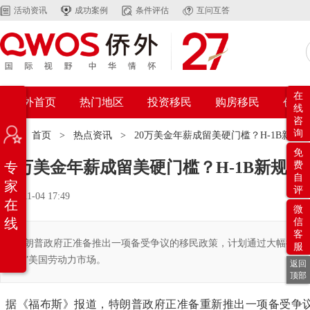
活动资讯
成功案例
条件评估
互问互答
在
侨外首页
热门地区
投资移民
购房移民
创业
线
咨
询
位置：
首页
>
热点资讯
>
20万美金年薪成留美硬门槛？H-1B新规
免
20万美金年薪成留美硬门槛？H-1B新规让
专
费
自
家
评
2025-11-04 17:49
在
微
线
信
客
特朗普政府正准备推出一项备受争议的移民政策，计划通过大幅提高H
服
出”美国劳动力市场。
返回
顶部
据《福布斯》报道，特朗普政府正准备重新推出一项备受争