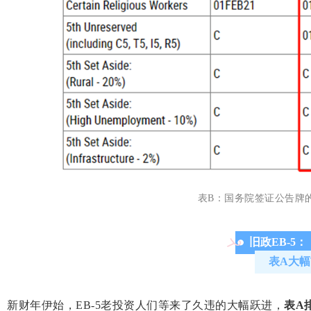
表B：国务院签证公告牌的
旧政EB-5：
表A大幅
新财年伊始，EB-5老投资人们等来了久违的大幅跃进，
表
A