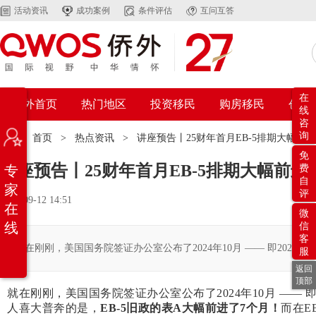
活动资讯
成功案例
条件评估
互问互答
在
侨外首页
热门地区
投资移民
购房移民
创业
线
咨
询
位置：
首页
>
热点资讯
>
讲座预告丨25财年首月EB-5排期大幅前
免
讲座预告丨25财年首月EB-5排期大幅前
专
费
自
家
评
2024-09-12 14:51
在
微
线
信
客
就在刚刚，美国国务院签证办公室公布了2024年10月 —— 即2025
服
返回
顶部
就在刚刚，美国国务院签证办公室公布了2024年10月 —— 
人喜大普奔的是，
EB-5旧政的表A大幅前进了7个月！
而在E