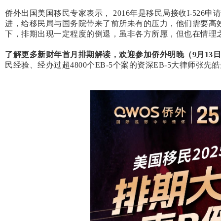
侨外出国美国移民专家表示， 2016年是移民局接收I-526申
进，给移民局与国务院带来了前所未有的压力，他们需要高效处
下，排期出现一定程度的倒退，虽非各方所愿，但也在情理
了解更多
新财年首月排期解读，欢迎参加侨外
明晚（
9
月13
日
民经验、经办过超4800个EB-5个案的资深EB-5大律师张先