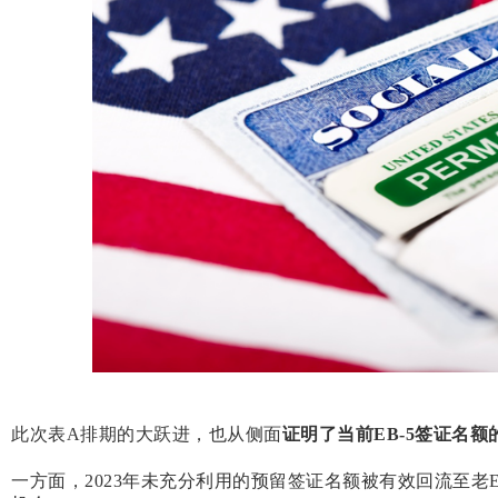
此次表A排期的大跃进，也从侧面
证明了当前
EB-5
签证名额
一方面，2023年未充分利用的预留签证名额被有效回流至老