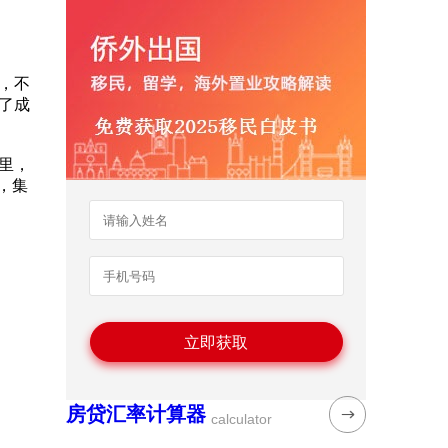
，不
了成
里，
，集
房贷汇率计算器
calculator