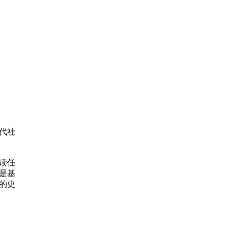
代社
读任
是基
的史