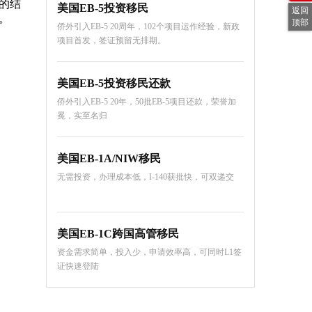
的结
美国EB-5投资移民
返回
。
顶部
侨外引入EB-5 20周年，102个项目运作经验，新政
项目首发，签证预留无排期。
美国EB-5投资移民还款
侨外引入EB-5 20年，50批EB-5项目还款，荣誉加
冕，实至名归
美国EB-1A/NIW移民
无需投资，办理成本低，I-140获批快，可双递交
美国EB-1C跨国高管移民
资金需求简单，投入少，申请效率高，可同时L1签
证快速登陆