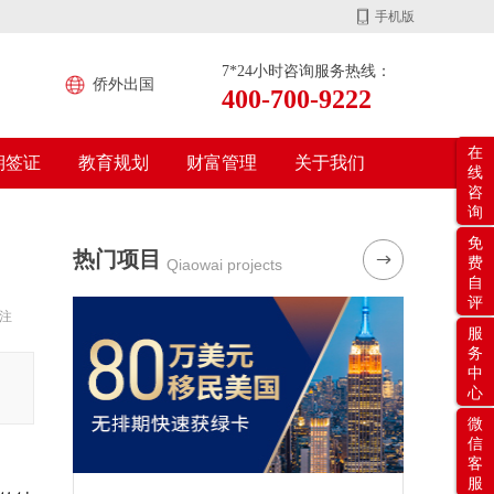
手机版
7*24小时咨询服务热线：
侨外出国
400-700-9222
在
期签证
教育规划
财富管理
关于我们
线
咨
询
免
热门项目
费
Qiaowai projects
自
评
注
服
务
中
心
微
信
客
服