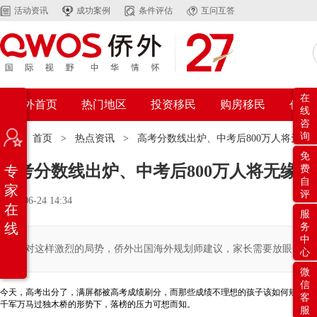
活动资讯
成功案例
条件评估
互问互答
在
侨外首页
热门地区
投资移民
购房移民
创业
线
咨
询
位置：
首页
>
热点资讯
>
高考分数线出炉、中考后800万人将无
免
高考分数线出炉、中考后800万人将无缘
专
费
自
家
评
2021-06-24 14:34
在
服
线
务
中
面对这样激烈的局势，侨外出国海外规划师建议，家长需要放眼全球
心
微
信
今天，高考出分了，满屏都被高考成绩刷分，而那些成绩不理想的孩子该如何规划未
客
千军万马过独木桥的形势下，落榜的压力可想而知。
服