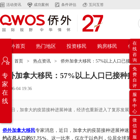
活动资讯
成功案例
条件评估
互问互答
在
侨外首页
热门地区
投资移民
购房移民
创业
线
咨
询
位置：
首页
>
热点资讯
>
侨外加拿大移民：57%以上人口已接种
免
侨外加拿大移民：57%以上人口已接种疫
专
费
自
家
评
2021-06-04 19:36
在
服
线
务
中
近日，加拿大的疫苗接种进展神速，经济也重新进入了复苏发展的快
心
微
信
侨外加拿大移民
专家消息，近日，加拿大的疫苗接种进展神速：截至
客
服
约占总人口的57.75%
。这一比率，仅次于以色列，位居全球第二