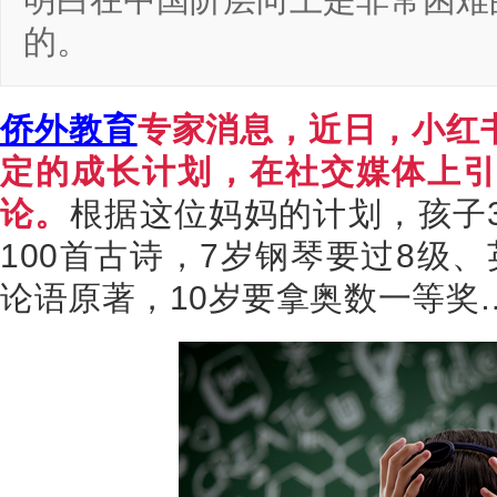
明白在中国阶层向上是非常困难
的。
侨外教育
专家消息，近日，小红
定的成长计划，在社交媒体上
论。
根据这位妈妈的计划，孩子
100
首古诗，
7
岁钢琴要过
8
级、
论语原著，
10
岁要拿奥数一等奖