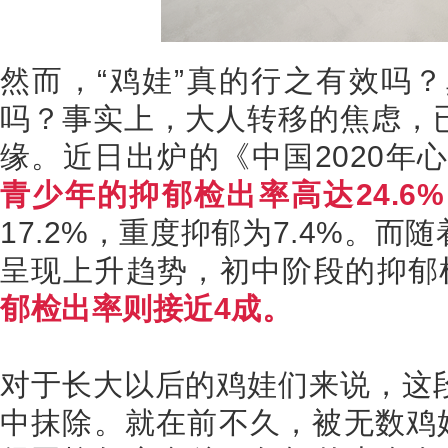
然而，“鸡娃”真的行之有效吗
吗？事实上，大人转移的焦虑，
缘。近日出炉的《中国
2020
年心
青少年的抑郁检出率高达
24.6%
17.2%
，重度抑郁为
7.4%
。而随
呈现上升趋势，初中阶段的抑郁
郁检出率则接近
4
成。
对于长大以后的鸡娃们来说，这
中抹除。就在前不久，被无数鸡娃