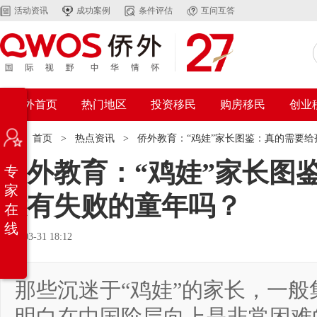
活动资讯
成功案例
条件评估
互问互答
侨外首页
热门地区
投资移民
购房移民
创业
位置：
首页
>
热点资讯
>
侨外教育：“鸡娃”家长图鉴：真的需要
侨外教育：“鸡娃”家长图
专
家
没有失败的童年吗？
在
线
2021-03-31 18:12
那些沉迷于“鸡娃”的家长，一般