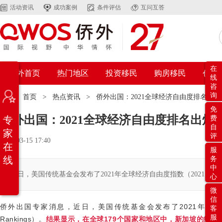
活动资讯
成功案例
条件评估
互问互答
在
侨外首页
热门地区
投资移民
购房移民
创业
线
咨
询
位置：
首页
>
热点资讯
>
侨外出国：2021全球经济自由度排名出
免
侨外出国：2021全球经济自由度排名出
专
费
自
家
评
2021-03-15 17:40
在
服
线
务
中
近日，美国传统基金会发布了2021年全球经济自由度指数（2021 Index of Econ
心
微
信
侨外出国专家消息，近日，美国传统基金会发布了
2021
年全球
客
服
Rankings
）。
结果显示，在全球
179
个国家和地区中，新加坡的经济