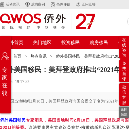
活动资讯
成功案例
条件评估
互问互答
在
侨外首页
热门地区
投资移民
购房移民
创业
线
咨
询
位置：
首页
>
热点资讯
>
侨外美国移民：美拜登政府推出“2021
免
侨外美国移民：美拜登政府推出“2021年
专
费
自
家
评
2021-02-19 17:52
在
微
线
信
客
美国当地时间2月18日，美国拜登政府向国会提交了名为“2021年美国公民法案”(U.S
服
返回
顶部
侨外美国移民
专家消息，美国当地时间2月18日，美国拜登政府向国会提交了名为
2021)的提案。
该法案由民主党参议员鲍勃·梅嫩德斯和众议员琳达·