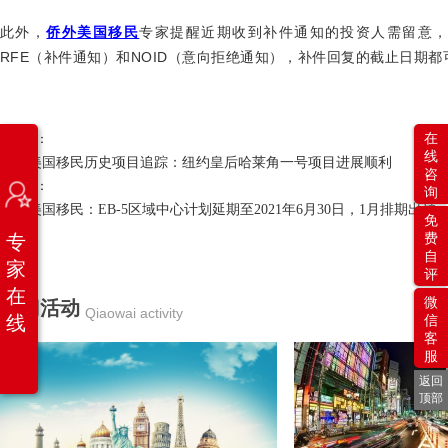
此外，
侨外美国移民
专家提醒近期收到补件通知的投资人需留意，受疫
RFE（补件通知）和NOID（意向拒绝通知），补件回复的截止日期都
在
上一篇：
线
侨外美国移民历史项目追踪：纽约皇后哈莱角一号项目进展顺利
咨
下一篇：
询
侨外美国移民：EB-5区域中心计划延期至2021年6月30日，1月排期出炉
免
专
费
自
家
评
在
微
热门活动
Qiaowai activity
线
信
客
服
返回
顶部