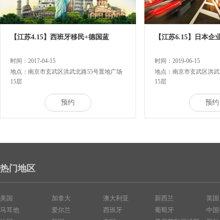
【江苏4.15】西班牙移民+德国蓝
【江苏6.15】日本
时间：2017-04-15
时间：2019-06-15
地点：南京市玄武区洪武北路55号置地广场
地点：南京市玄武区洪武
15层
15层
预约
预约
热门地区
美国
加拿大
澳大利亚
新西兰
英国
马耳他
爱尔兰
西班牙
葡萄牙
中国