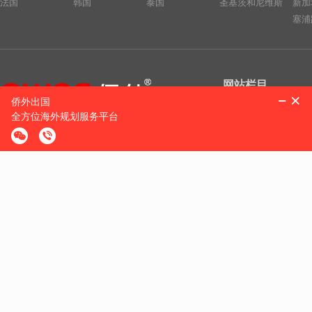
法国
韩国
泰国
圣基茨和尼维斯
新加
塞浦
网站栏目
海外投资
购房移民
侨外咨询服务热线：
侨外服务
400-700-9222
热门活动
成功案例
合作联系邮箱：
关于我们
cooperation@qwimm.com
联系我们
京公境准字[2008]0008号京公安备11010502033230
京ICP备