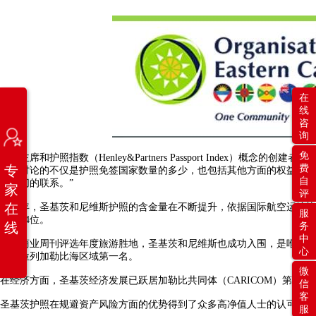
在
线
咨
询
免
亨利主席和护照指数（Henley&Partners Passport Index）概念的创建
专
费
时，讨论的不仅是护照免签国家数量的多少，也包括其他方面的权益，譬
自
有密切的联系。”
家
评
在
近几年，圣基茨和尼维斯护照的含金量在不断提升，依据国际航空运输协会（I
服
提升14位。
线
务
中
彭博商业周刊评选年度旅游胜地，圣基茨和尼维斯也成功入围，是唯一被
心
家，位列加勒比海区域第一名。
微
在经济方面，圣基茨经济发展已跃居加勒比共同体（CARICOM）第二
信
客
圣基茨护照在规避资产风险方面的优势得到了众多高净值人士的认可，也
服