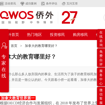
活动资讯
成功案例
条件评估
互问互答
在
侨外首页
热门地区
投资移民
购房移民
创业
线
咨
询
位置：
首页
>
加拿大的教育哪里好？
免
加拿大的教育哪里好？
专
费
自
家
评
在
服
为什么那么多人放弃国内的事业、生活而为了孩子的教育移民加拿大
线
务
中
好，并且是一致公认的好。今天跟着小侨一起看看，加拿大的教育好
心
微
信
加拿大教育世界第一
客
根据OECD经济合作与发展组织，在 2018 年发布了世界上
服