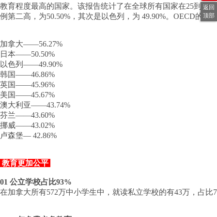
教育程度最高的国家。该报告统计了在全球所有国家在25到64
返回
例第二高，为50.50%，其次是以色列，为 49.90%。OEC
顶部
加拿大——56.27%
日本——50.50%
以色列——49.90%
韩国——46.86%
英国——45.96%
美国——45.67%
澳大利亚——43.74%
芬兰——43.60%
挪威——43.02%
卢森堡— 42.86%
教育更加公平
01 公立学校占比93%
在加拿大所有572万中小学生中，就读私立学校的有43万，占比