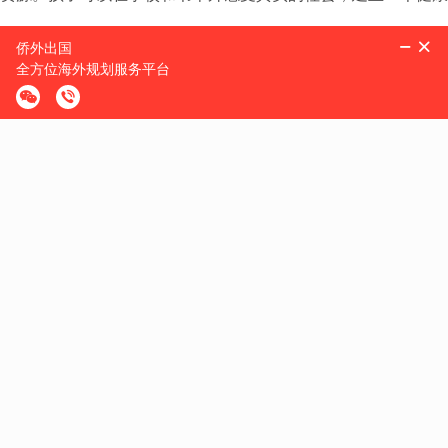
福利系统完善
最后，小侨想说的是，在加拿大孩子是最宝贵的财富，给到孩子
额外的幼儿补贴，还有很多给到妈妈怀孕、育儿以及患病津贴，
加拿大整个国家，都是平实，温和，多元，包容。
如果您希望孩子真正按照自己的道路成长，不被竞争和压力所左
小侨建议您，可以提前做好规划，特别是身份的规划。欢迎参加
的加拿大移民，助您低成本享大国福利。纯干货分享，席位有限