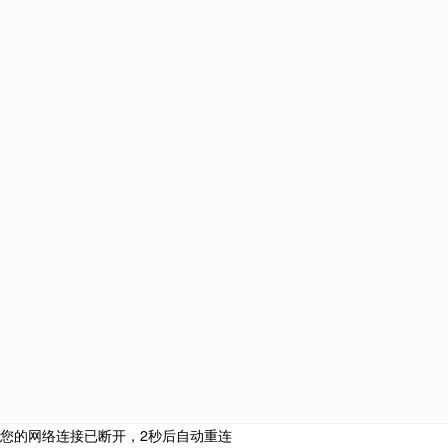
美国
加拿大
澳大利亚
新西兰
英国
马耳他
匈牙利
西班牙
葡萄牙
中国
土耳其
爱尔兰
新加坡
圣基茨和尼维斯
塞浦
巴拿马
韩国
泰国
网站栏目
海外投资
购房移民
侨外咨询服务热线：
侨外服务
400-700-9222
热门活动
成功案例
合作联系邮箱：
关于我们
cooperation@qwimm.com
联系我们