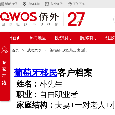
活动资讯
成功案例
条件评估
互问互答
侨外首页
热门地区
投资移民
购房移民
创业
位置：
首页
>
成功案例
>
被拒签6次也能走出国门
专
家
葡萄牙移民
客户档案
在
姓名：
朴先生
线
职业：
自由职业者
家庭结构：
夫妻+一对老人+