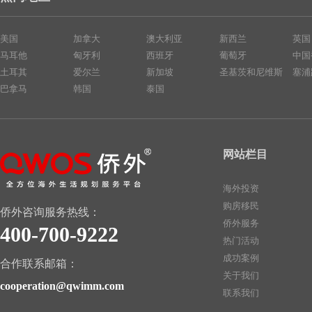
美国
加拿大
澳大利亚
新西兰
英国
马耳他
匈牙利
西班牙
葡萄牙
中国
土耳其
爱尔兰
新加坡
圣基茨和尼维斯
塞浦
巴拿马
韩国
泰国
网站栏目
海外投资
购房移民
侨外咨询服务热线：
侨外服务
400-700-9222
热门活动
成功案例
合作联系邮箱：
关于我们
cooperation@qwimm.com
联系我们