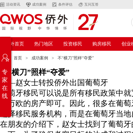
活动资讯
成功案例
条件评估
互问互答
侨外首页
热门地区
投资移民
购房移民
创业
位置：
首页
>
成功案例
>
不“横刀”照样“夺爱”
不“横刀”照样“夺爱”
专
家
——赵女士转投侨外出国葡萄牙
在
葡萄牙移民可以说是所有移民政策中就
线
50万欧的房产即可。因此，很多在葡
选择移民服务机构，而是在葡萄牙当地
在朋友的介绍下，赵女士找到了葡萄牙