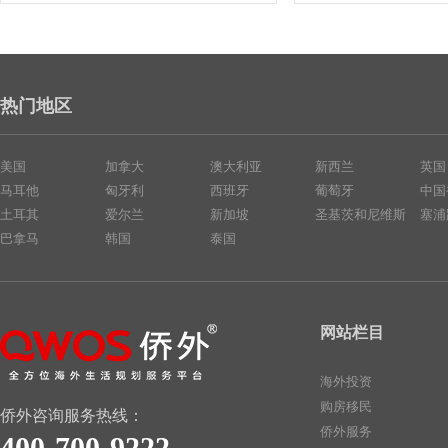
热门地区
美国
加拿大
澳大利亚
新西兰
英国
马耳他
匈牙利
西班牙
葡萄牙
中国
土耳其
爱尔兰
新加坡
圣基茨和尼维斯
塞浦
巴拿马
韩国
泰国
网站栏目
海外投资
购房移民
侨外咨询服务热线：
侨外服务
400-700-9222