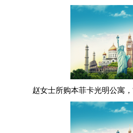
赵女士所购本菲卡光明公寓，T1