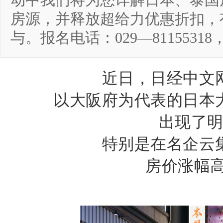
以大阪府为代表的日本
返回
出现了明
顶部
特别是在名企云
房价涨幅高