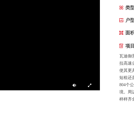
类
户
面
项
瓦迪御
拉高速
使其更
短租还
804
境。周
样样齐