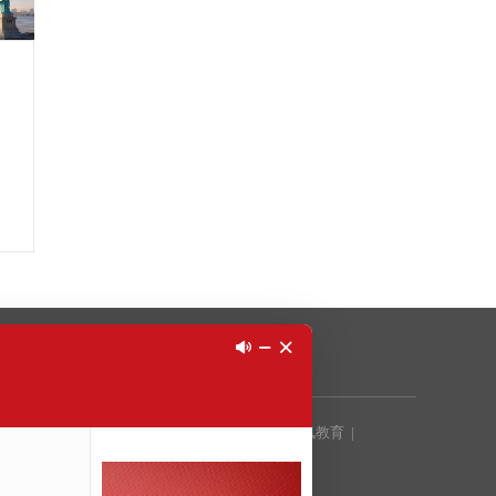
|
艺术留学
|
国外房产
|
美国旅游
|
智课
|
腾讯教育
|
|