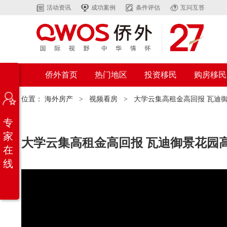
活动资讯
成功案例
条件评估
互问互答
侨外首页
热门地区
投资移民
购房移民
位置：
海外房产
>
视频看房
>
大学云集高租金高回报 瓦迪
专
家
大学云集高租金高回报 瓦迪御景花园
在
线