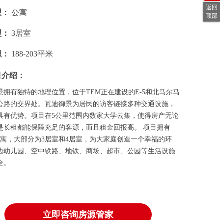
返回
型：
公寓
顶部
型：
3居室
积：
188-203平米
目介绍：
景拥有独特的地理位置，位于TEM正在建设的E-5和北马尔马
公路的交界处。瓦迪御景为居民的访客链接多种交通设施，
具有优势。项目在5公里范围内数家大学云集，使得房产无论
是长租都能保障充足的客源，而且租金回报高。 项目拥有
个公寓，大部分为3居室和4居室，为大家庭创造一个幸福的环
边幼儿园、空中铁路、地铁、商场、超市、公园等生活设施
全。
立即咨询房源管家