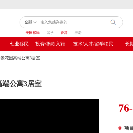
美国移民
留学
香港
养老
创业移民
投资/捐款入籍
技术/人才/留学移民
长
御景花园高端公寓3居室
高端公寓3居室
76
项