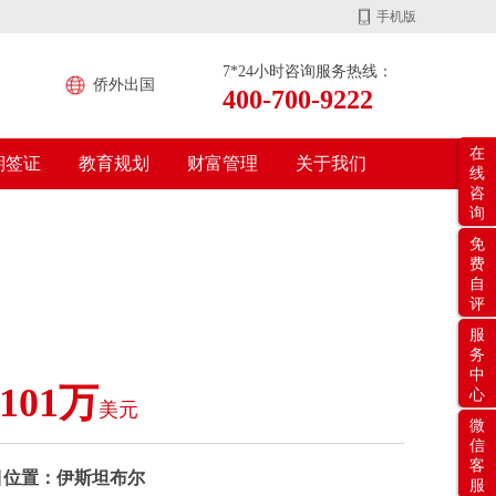
手机版
7*24小时咨询服务热线：
侨外出国
400-700-9222
在
期签证
教育规划
财富管理
关于我们
线
咨
询
免
费
自
评
服
务
中
-101万
心
美元
微
信
客
目位置：伊斯坦布尔
服