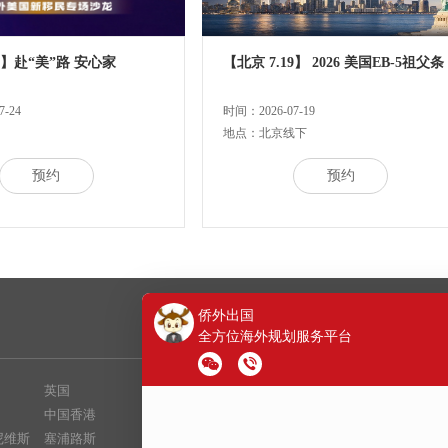
24】赴“美”路 安心家
【北京 7.19】 2026 美国EB-5祖父条
-24
时间：2026-07-19
地点：北京线下
预约
预约
友情链接
英国
希腊
视觉中国
|
音乐留学
中国香港
巴拿马
新浪移民
|
网易教育
尼维斯
塞浦路斯
日本