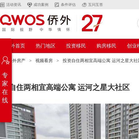
活动资讯
成功案例
条件评估
互问互答
侨外首页
热门地区
投资移民
购房移民
创业
置：
海外房产
>
视频看房
>
投资自住两相宜高端公寓 运河之星大社
专
家
投资自住两相宜高端公寓 运河之星大社区
在
线