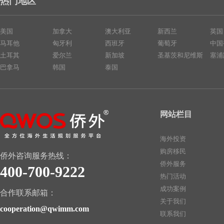
热门地区
美国
加拿大
澳大利亚
新西兰
英国
马耳他
匈牙利
西班牙
葡萄牙
中国
土耳其
爱尔兰
新加坡
圣基茨和尼维斯
塞浦
巴拿马
韩国
泰国
网站栏目
海外投资
购房移民
侨外咨询服务热线：
侨外服务
400-700-9222
热门活动
成功案例
合作联系邮箱：
关于我们
cooperation@qwimm.com
联系我们