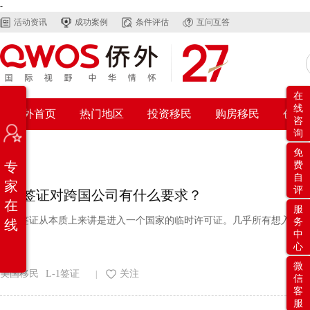
-
活动资讯
成功案例
条件评估
互问互答
在
线
侨外首页
热门地区
投资移民
购房移民
创业
咨
询
免
专
费
自
家
评
L-1签证对跨国公司有什么要求？
在
服
一张签证从本质上来讲是进入一个国家的临时许可证。几乎所有想入境美
务
线
中
心
微
美国移民
L-1签证
关注
|
信
客
服