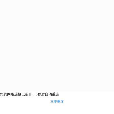
返回
排期如何导致未满21岁子女被动超龄？
顶部
问：排期是如何导致申请人未满21周岁子女被动超龄的? 答：总所周知，
在于申请人未满21周岁的未婚子女年龄被超龄。 美
排期
如何
导致
关注
|
排期说明2015财年EB-5签证配额用尽？
问：排期生效之日是否意味着2015财年EB-5签证配额已用尽? 答： 
人的EB-5签证排期倒退自2015年5月1日起生效，排期截
排期
说明
2015
关注
|
排期倒退2年意味着什么？
问：排期倒退2年，意味着我要比没有排期时多等2年才能拿到移民签证吗?