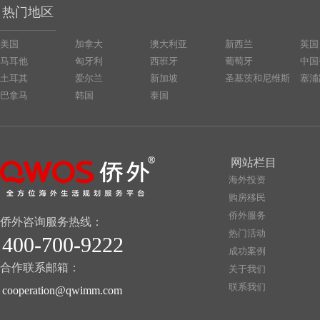
热门地区
美国
加拿大
澳大利亚
新西兰
英国
马耳他
匈牙利
西班牙
葡萄牙
中国
土耳其
爱尔兰
新加坡
圣基茨和尼维斯
塞浦
巴拿马
韩国
泰国
网站栏目
海外投资
购房移民
侨外服务
侨外咨询服务热线：
热门活动
400-700-9222
成功案例
合作联系邮箱：
关于我们
联系我们
cooperation@qwimm.com