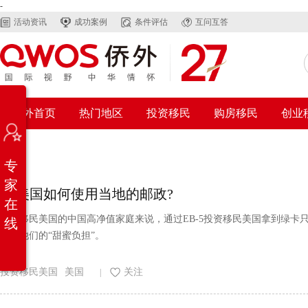
-
活动资讯
成功案例
条件评估
互问互答
在
线
侨外首页
热门地区
投资移民
购房移民
创业
咨
询
免
专
费
自
家
评
在美国如何使用当地的邮政?
在
服
对于移民美国的中国高净值家庭来说，通过EB-5投资移民美国拿到绿
务
线
中
困扰他们的“甜蜜负担”。
心
微
投资移民美国
美国
关注
|
信
客
服