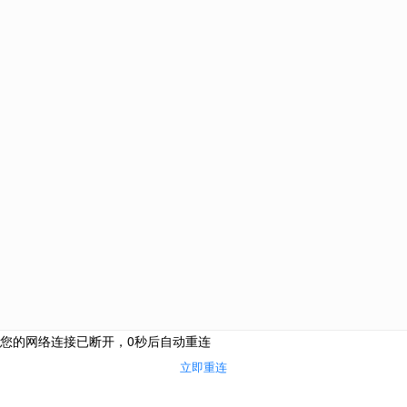
土耳其
爱尔兰
新加坡
圣基茨和尼维斯
塞浦
巴拿马
韩国
泰国
网站栏目
海外投资
购房移民
侨外咨询服务热线：
侨外服务
400-700-9222
热门活动
成功案例
合作联系邮箱：
关于我们
cooperation@qwimm.com
联系我们
京公境准字[2008]0008号京公安备1101050