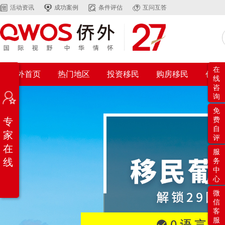
活动资讯
成功案例
条件评估
互问互答
在
侨外首页
热门地区
投资移民
购房移民
创业
线
咨
询
免
专
费
自
家
评
在
服
线
务
中
心
微
信
客
服