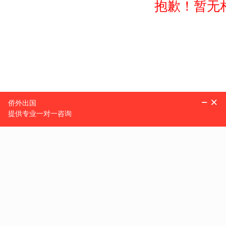
抱歉！暂无