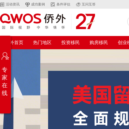
活动资讯
成功案例
条件评估
互问互答
在
侨外首页
热门地区
投资移民
购房移民
创业
线
咨
询
免
专
费
自
家
评
在
服
线
务
中
心
微
信
客
服