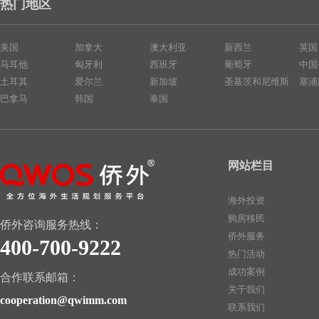
热门地区
美国
加拿大
澳大利亚
新西兰
英国
马耳他
匈牙利
西班牙
葡萄牙
中国
土耳其
爱尔兰
新加坡
圣基茨和尼维斯
塞浦
巴拿马
韩国
泰国
网站栏目
海外投资
购房移民
侨外咨询服务热线：
侨外服务
400-700-9222
热门活动
成功案例
合作联系邮箱：
关于我们
cooperation@qwimm.com
联系我们