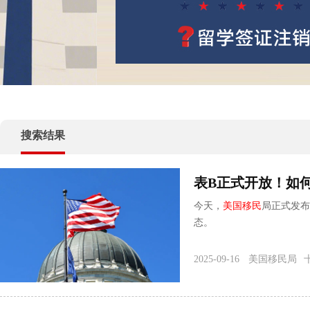
返回
顶部
<!– Add Pagination –>
搜索结果
表B正式开放！如
今天，
美国
移民
局正式发布
态。
2025-09-16
美国移民局