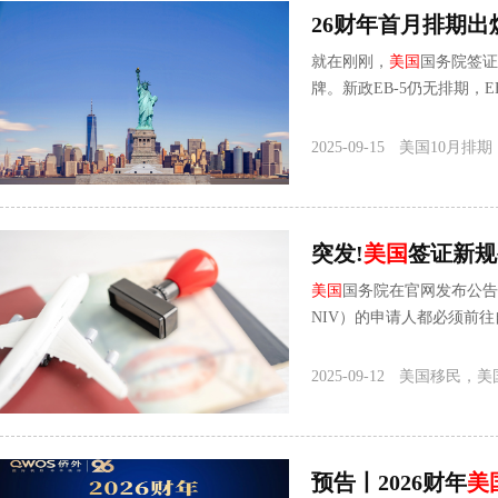
就在刚刚，
美国
国务院签证
牌。新政EB-5仍无排期，EB
2025-09-15
美国10月排期
突发!
美国
签证新规
美国
国务院在官网发布公告
NIV）的申请人都必须前
学生
2025-09-12
美国移民，美
预告丨2026财年
美