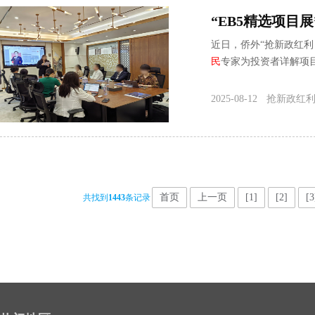
“EB5精选项目
近日，侨外“抢新政红利
民
专家为投资者详解项目
2025-08-12
抢新政红利
首页
上一页
[1]
[2]
[3
共找到
1443
条记录