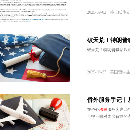
2025-09-02
停止纸质
破天荒！特朗普喊话欢
2025-08-27
美国留学
侨外服务手记丨
在侨外
移民
服务客户2
不得不面对离乡背井的
心和负责的