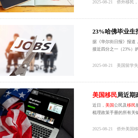
2025-08-21
侨外移民
23%哈佛毕业生
据《华尔街日报》报道，
接近四分之一（23%）
失业状态，如何
2025-08-21
美国留学
美国
移民
局近期
近日，
美国
公民及
移民
梳理政策手册的所有关
2025-08-21
侨外美国